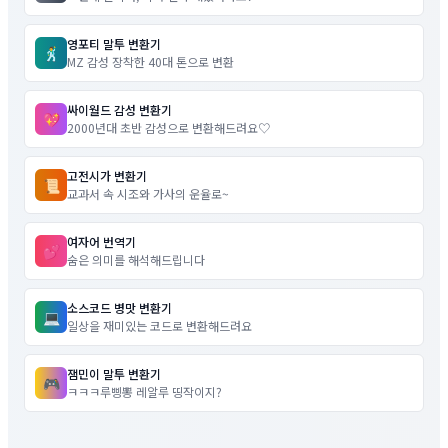
영포티 말투 변환기
🕺
MZ 감성 장착한 40대 톤으로 변환
싸이월드 감성 변환기
💖
2000년대 초반 감성으로 변환해드려요♡
고전시가 변환기
📜
교과서 속 시조와 가사의 운율로~
여자어 번역기
💕
숨은 의미를 해석해드립니다
소스코드 병맛 변환기
💻
일상을 재미있는 코드로 변환해드려요
잼민이 말투 변환기
🎮
ㅋㅋㅋ루삥뽕 레알루 띵작이지?