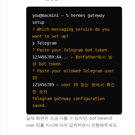
you@macmini
~ % hermes gateway
setup
? Which messaging service do you
want to set up?
❯ Telegram
? Paste your Telegram bot token
123456789:AA...
← BotFather에서 받
은 bot token
? Paste your allowed Telegram user
ID
123456789
← user ID 찾는 봇에서 확인
한 숫자
Telegram gateway configuration
saved.
실제 화면은 조금 다를 수 있지만, bot token과
user ID를 지시에 따라 입력하면서 진행해주세요.