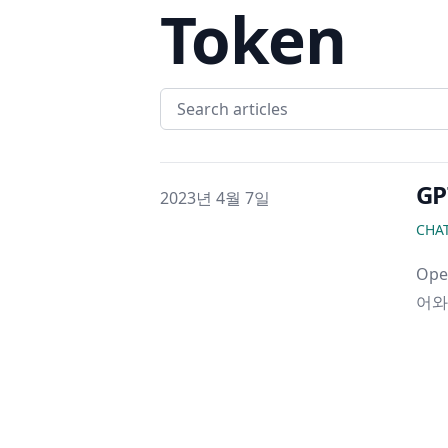
Token
G
게시일
2023년 4월 7일
CHA
Op
어와