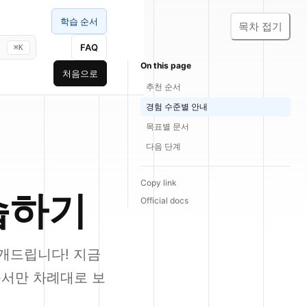
학습 순서
목차 접기
FAQ
⌘K
On this page
처음으로
추천 순서
경험 수준별 안내
목표별 문서
다음 단계
Copy link
습하기
Official docs
 소개드립니다! 지금
문서만 차례대로 보